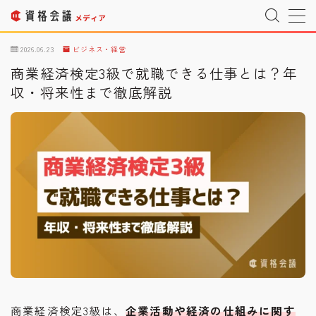
MENU
2026.06.23
ビジネス・経営
商業経済検定3級で就職できる仕事とは？年
収・将来性まで徹底解説
運営者情報
Company Profile
プライバシーポリシー
Privacy Policy
利用規約
T&C
宇宙情報サイト
SPACE CONNECT
宇宙転職を目指したい方へ
Space Job
お問い合わせ
Inquiry
商業経済検定3級は、
企業活動や経済の仕組みに関す