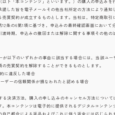
（以下「本コンテンツ」といいます。）の購入の申込みを
承諾した旨を電子メールその他当社所定の方法により通知
る売買契約が成立するものとします。当社は，特定商取引
）第12条の6第1項に基づき，申込みの最終確認画面におい
引渡時期，申込みの撤回または解除に関する事項その他の
ーザーが以下のいずれかの事由に該当する場合には，当該ユー
項の売買契約を解除することができるものとします。
本規約に違反した場合
とユーザーの信頼関係が損なわれたと認める場合
に関する決済方法，購入の申し込みのキャンセル方法について
す。本コンテンツは電子的に提供されるデジタルコンテン
の自己都合による返品およびこれに伴う返金には応じられ