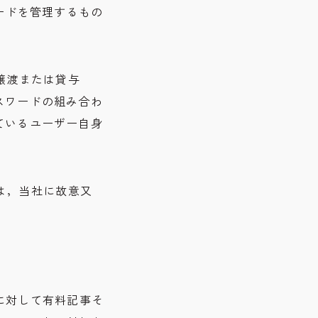
ワードを管理するもの
に譲渡または貸与
スワードの組み合わ
ているユーザー自身
害は，当社に故意又
。
に対して有料記事そ