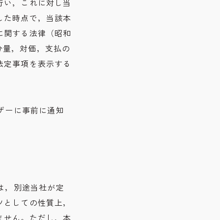
行い，これに対し当
した時点で，当該本
に関する法律（昭和
て分量，対価，支払の
法定事項を表示する
ザーに事前に通知
は，別途当社が定
ツとしての性質上，
ません。ただし，本