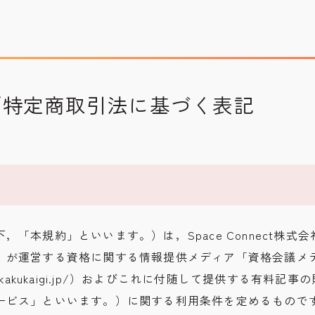
／特定商取引法に基づく表記
運営者情報
Company Profile
プライバシーポリシー
Privacy Policy
利用規約
T&C
，「本規約」といいます。）は，Space Connect株式
）が運営する資格に関する情報提供メディア「資格会議メデ
宇宙情報サイト
SPACE CONNECT
ia.shikakukaigi.jp/）およびこれに付随して提供する有料
ービス」といいます。）に関する利用条件を定めるもので
宇宙転職を目指したい方へ
Space Job