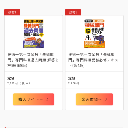
教材1
教材2
技術士第一次試験「機械部
技術士第一次試験「機械部
門」専門科目過去問題 解答と
門」専門科目受験必修テキス
解説(第9版)
ト(第4版)
定価
定価
2,860円（税込）
2,750円
購入サイトへ
楽天市場へ