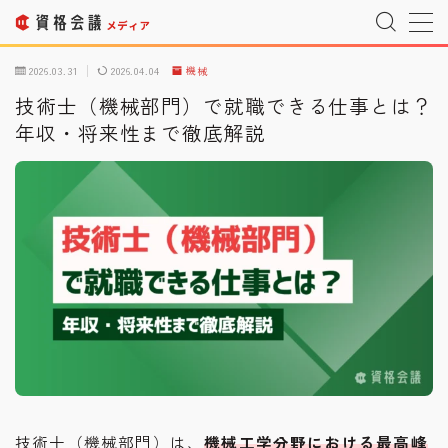
MENU
2026.03.31
2026.04.04
機械
技術士（機械部門）で就職できる仕事とは？
年収・将来性まで徹底解説
運営者情報
Company Profile
プライバシーポリシー
Privacy Policy
利用規約
T&C
宇宙情報サイト
SPACE CONNECT
宇宙転職を目指したい方へ
Space Job
お問い合わせ
Inquiry
技術士（機械部門）は、
機械工学分野における最高峰