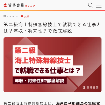
MENU
2026.06.30
無線
第二級海上特殊無線技士で就職できる仕事と
は？年収・将来性まで徹底解説
運営者情報
Company Profile
プライバシーポリシー
Privacy Policy
利用規約
T&C
宇宙情報サイト
SPACE CONNECT
宇宙転職を目指したい方へ
Space Job
お問い合わせ
Inquiry
第二級海上特殊無線技士は、
海岸局や船舶局の無線電