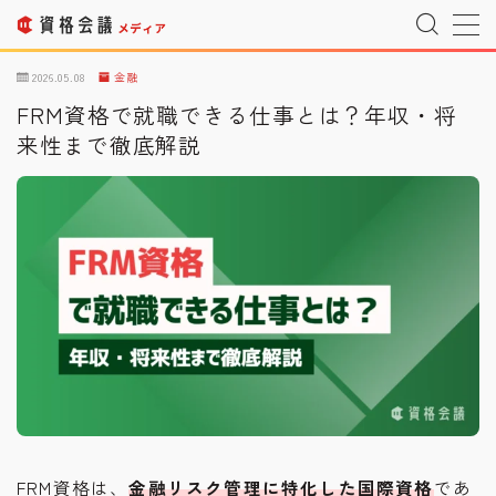
MENU
2026.05.08
金融
FRM資格で就職できる仕事とは？年収・将
来性まで徹底解説
運営者情報
Company Profile
プライバシーポリシー
Privacy Policy
利用規約
T&C
宇宙情報サイト
SPACE CONNECT
宇宙転職を目指したい方へ
Space Job
お問い合わせ
Inquiry
FRM資格は、
金融リスク管理に特化した国際資格
であ