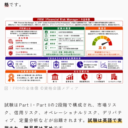
格
です。
図：FRMの全体像 ©︎資格会議メディア
試験はPart I・Part IIの2段階で構成され、市場リス
ク、信用リスク、オペレーショナルリスク、デリバテ
ィブ、定量分析などが出題されます。
試験は英語で実
施され、難易度は高め
です。