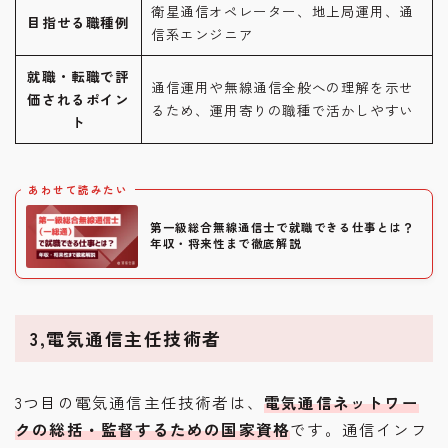
衛星通信オペレーター、地上局運用、通
目指せる職種例
信系エンジニア
就職・転職で評
通信運用や無線通信全般への理解を示せ
価されるポイン
るため、運用寄りの職種で活かしやすい
ト
あわせて読みたい
第一級総合無線通信士で就職できる仕事とは？
年収・将来性まで徹底解説
3,電気通信主任技術者
3つ目の電気通信主任技術者は、
電気通信ネットワー
クの総括・監督するための国家資格
です。通信インフ