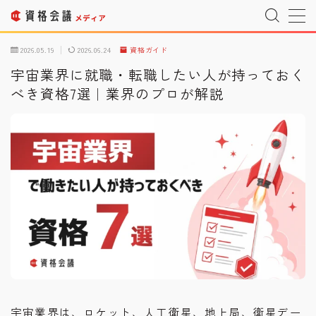
MENU
2026.05.19
2026.06.24
資格ガイド
宇宙業界に就職・転職したい人が持っておく
べき資格7選｜業界のプロが解説
運営者情報
Company Profile
プライバシーポリシー
Privacy Policy
利用規約
T&C
宇宙情報サイト
SPACE CONNECT
宇宙転職を目指したい方へ
Space Job
お問い合わせ
Inquiry
宇宙業界は、ロケット、人工衛星、地上局、衛星デー