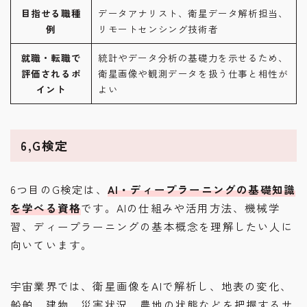
目指せる職種
データアナリスト、衛星データ解析担当、
例
リモートセンシング技術者
就職・転職で
統計やデータ分析の基礎力を示せるため、
評価されるポ
衛星画像や観測データを扱う仕事と相性が
イント
よい
6,G検定
6つ目のG検定は、
AI・ディープラーニングの基礎知識
を学べる資格
です。AIの仕組みや活用方法、機械学
習、ディープラーニングの基本概念を理解したい人に
向いています。
宇宙業界では、衛星画像をAIで解析し、地表の変化、
船舶、建物、災害状況、農地の状態などを把握するサ