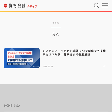
MENU
TAG
SA
運営者情報
Company Profile
プライバシーポリシー
Privacy Policy
システムアーキテクト試験(SA)で就職できる仕
事とは？年収・将来性まで徹底解説
利用規約
T&C
2026.03.18
IT
宇宙情報サイト
SPACE CONNECT
宇宙転職を目指したい方へ
Space Job
お問い合わせ
Inquiry
HOME
SA