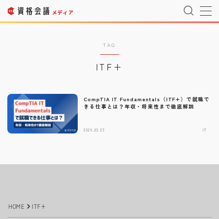
MENU
TAG
ITF+
運営者情報
Company Profile
プライバシーポリシー
Privacy Policy
CompTIA IT Fundamentals（ITF+）で就職で
きる仕事とは？年収・将来性まで徹底解説
利用規約
T&C
2026.03.23
IT
宇宙情報サイト
SPACE CONNECT
宇宙転職を目指したい方へ
Space Job
お問い合わせ
Inquiry
HOME
ITF+