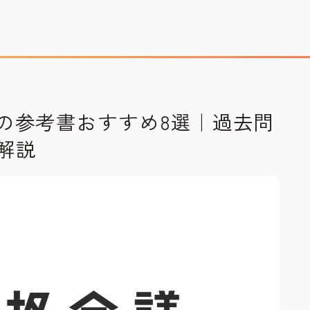
技の参考書おすすめ8選｜過去問
運営者情報
Company Profile
解説
プライバシーポリシー
Privacy Policy
利用規約
T&C
宇宙情報サイト
SPACE CONNECT
宇宙転職を目指したい方へ
Space Job