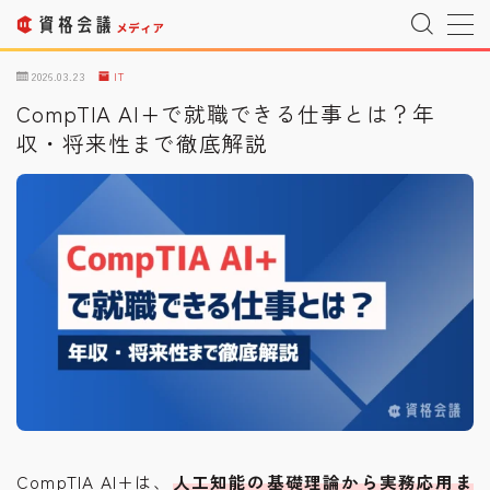
MENU
2026.03.23
IT
CompTIA AI+で就職できる仕事とは？年
収・将来性まで徹底解説
運営者情報
Company Profile
プライバシーポリシー
Privacy Policy
利用規約
T&C
宇宙情報サイト
SPACE CONNECT
宇宙転職を目指したい方へ
Space Job
お問い合わせ
Inquiry
CompTIA AI+は、
人工知能の基礎理論から実務応用ま