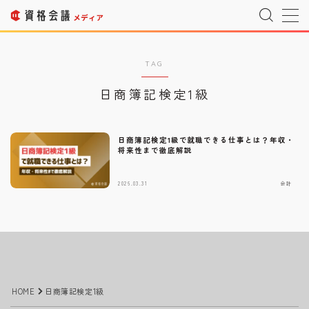
MENU
TAG
日商簿記検定1級
運営者情報
Company Profile
プライバシーポリシー
Privacy Policy
日商簿記検定1級で就職できる仕事とは？年収・
将来性まで徹底解説
利用規約
T&C
2026.03.31
会計
宇宙情報サイト
SPACE CONNECT
宇宙転職を目指したい方へ
Space Job
お問い合わせ
Inquiry
HOME
日商簿記検定1級