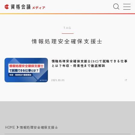
MENU
TAG
情報処理安全確保支援士
運営者情報
Company Profile
プライバシーポリシー
Privacy Policy
情報処理安全確保支援士(SC)で就職できる仕事
とは？年収・将来性まで徹底解説
利用規約
T&C
2026.03.06
IT
宇宙情報サイト
SPACE CONNECT
宇宙転職を目指したい方へ
Space Job
お問い合わせ
Inquiry
HOME
情報処理安全確保支援士