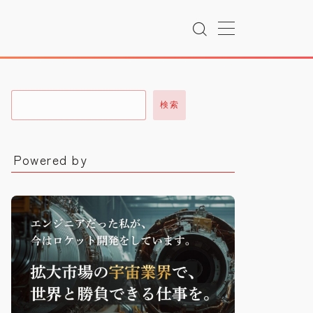
検索
Powered by