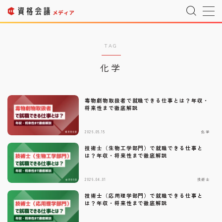
MENU
TAG
化学
運営者情報
Company Profile
プライバシーポリシー
Privacy Policy
毒物劇物取扱者で就職できる仕事とは？年収・
将来性まで徹底解説
利用規約
T&C
2026.05.15
化学
技術士（生物工学部門）で就職できる仕事と
宇宙情報サイト
SPACE CONNECT
は？年収・将来性まで徹底解説
宇宙転職を目指したい方へ
Space Job
2026.04.01
技術士
技術士（応用理学部門）で就職できる仕事と
は？年収・将来性まで徹底解説
お問い合わせ
Inquiry