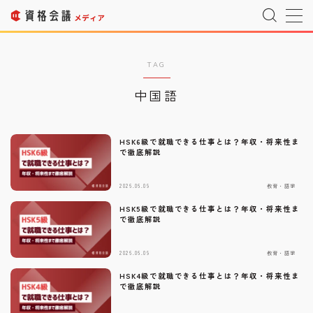
MENU
TAG
中国語
運営者情報
Company Profile
プライバシーポリシー
Privacy Policy
HSK6級で就職できる仕事とは？年収・将来性ま
で徹底解説
利用規約
T&C
2026.06.09
教育・語学
HSK5級で就職できる仕事とは？年収・将来性ま
宇宙情報サイト
SPACE CONNECT
で徹底解説
宇宙転職を目指したい方へ
Space Job
2026.06.09
教育・語学
HSK4級で就職できる仕事とは？年収・将来性ま
で徹底解説
お問い合わせ
Inquiry