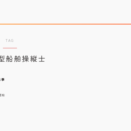
TAG
型船舶操縦士
運営者情報
Company Profile
プライバシーポリシー
Privacy Policy
仕事
利用規約
T&C
運輸
宇宙情報サイト
SPACE CONNECT
宇宙転職を目指したい方へ
Space Job