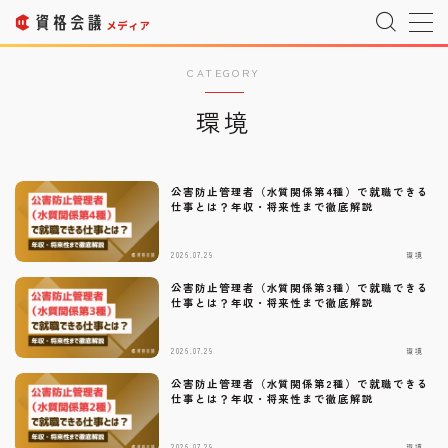
MENU
CATEGORY
環境
運営者情報
Company Profile
公害防止管理者（水質関係第4種）で就職できる
プライバシーポリシー
Privacy Policy
仕事とは？年収・将来性まで徹底解説
利用規約
T&C
2026.07.29
環境
公害防止管理者（水質関係第3種）で就職できる
仕事とは？年収・将来性まで徹底解説
宇宙情報サイト
SPACE CONNECT
2026.07.29
環境
宇宙転職を目指したい方へ
Space Job
公害防止管理者（水質関係第2種）で就職できる
仕事とは？年収・将来性まで徹底解説
お問い合わせ
Inquiry
2026.07.29
環境